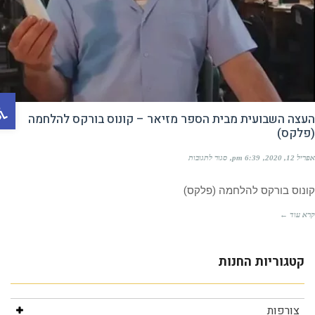
פתח ס
צה השבועית מבית הספר מזיאר – קונוס בורקס להלחמה
לקס)
, 2020
6:39 pm
סגור לתגובות
וס בורקס להלחמה (פלקס)
 עוד ←
צורפות