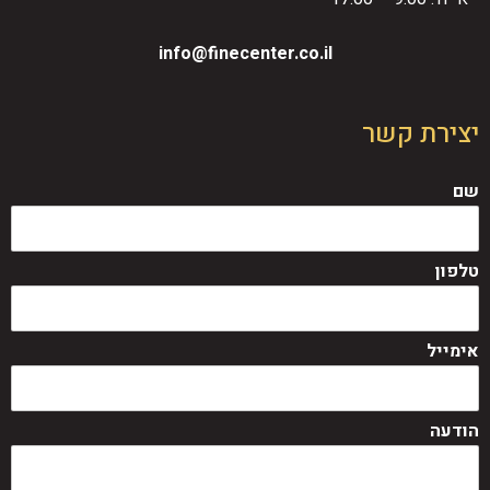
info@finecenter.co.il
צירת קשר
ם
לפון
ימייל
ודעה