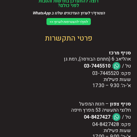
רוצה להתעדכן בחדשות והטבות
לפני כולם?
הצטרף/י לערוץ העדכונים שלנו ב WhatsApp
לחץ/י להצטרפות לערוץ >>
פרטי התקשרות
סניף מרכז
אהליאב 6 (מתחם הבורסה), רמת גן
טל /
:
03-7445510
פקס: 03-7445520
שעות פעילות:
א'-ה': 9:30 – 17:30
סניף צפון
– חנות המפעל
חלוצי התעשיה 53 מפרץ חיפה
טל /
:
04-8427427
פקס: 04-8427428
שעות פעילות:
א'-ה': 9:00 – 17:00