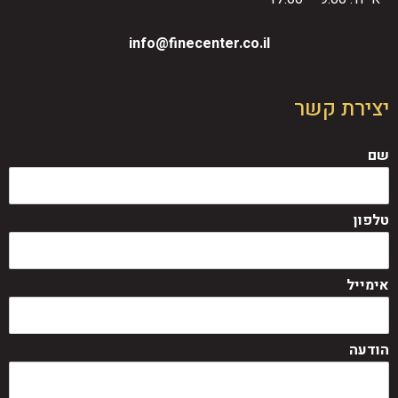
info@finecenter.co.il
צירת קשר
ם
לפון
ימייל
ודעה