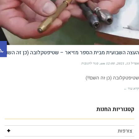
פתח ס
צה השבועית מבית הספר מזיאר – שטיפטקלובה (כן זה השם!!)
, 2021
12:00 am
סגור לתגובות
פטקלובה (כן זה השם!!)
 עוד ←
צורפות