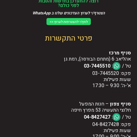
רוצה להתעדכן בחדשות והטבות
לפני כולם?
הצטרף/י לערוץ העדכונים שלנו ב WhatsApp
לחץ/י להצטרפות לערוץ >>
פרטי התקשרות
סניף מרכז
אהליאב 6 (מתחם הבורסה), רמת גן
טל /
:
03-7445510
פקס: 03-7445520
שעות פעילות:
א'-ה': 9:30 – 17:30
סניף צפון
– חנות המפעל
חלוצי התעשיה 53 מפרץ חיפה
טל /
:
04-8427427
פקס: 04-8427428
שעות פעילות:
א'-ה': 9:00 – 17:00