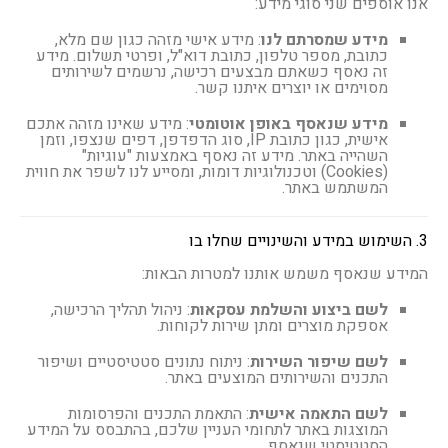
אנו אוספים שני סוגי מידע:
מידע שמסרתם לנו
: מידע אישי מזהה כגון שם מלא,
כתובת, מספר טלפון, כתובת דוא"ל, ופרטי תשלום. מידע
זה נאסף כשאתם מבצעים רכישה, נרשמים לשירותים
מסוימים או יוצרים איתנו קשר.
מידע שנאסף באופן אוטומטי
: מידע שאינו מזהה אתכם
אישית, כגון כתובת IP, סוג הדפדפן, דפים שנצפו, וזמן
השהייה באתר. מידע זה נאסף באמצעות "עוגיות"
(Cookies) וטכנולוגיות דומות, ומסייע לנו לשפר את חווית
המשתמש באתר.
3. השימוש במידע והשינויים שחלו בו
המידע שנאסף משמש אותנו למטרות הבאות:
לשם ביצוע והשלמת עסקאות
: ניהול תהליך הרכישה,
אספקת מוצרים ומתן שירות לקוחות.
לשם שיפור השירות
: ניתוח נתונים סטטיסטיים ושיפור
התכנים והשירותים המוצעים באתר.
לשם התאמה אישית
: התאמת התכנים והפרסומות
המוצגות באתר לתחומי העניין שלכם, בהתבסס על המידע
הסטטיסטי שנאסף.