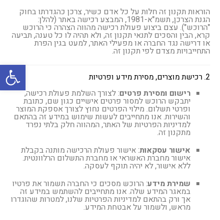
הוראות תקנון זה חלות על כל אדם כשיר, צרכן כהגדרתו בחוק
הגנת הצרכן, תשמ"א-1981, המבצע רכישה באתר (להלן:
"הרוכש"). עצם ביצוע פעולת רכישה מהווה הצהרה כי הרוכש
קרא, הבין והסכים לתנאי תקנון זה, ולא תהיה לו כל טענה, תביעה
או דרישה נגד החברה או מפעילי האתר, למעט בגין הפרת
התחייבויות מצדם לפי תקנון זה.
פתח סרגל
2. רכישת מוצרים, מסירת מידע ופרטיות
רישום ומסירת פרטים
: לצורך השלמת פעולת רכישה,
יתבקש הרוכש למסור פרטים אישיים כגון שם, כתובת
ופרטי תשלום. מילוי הפרטים נחוץ לצורך אספקת המוצר
והשירות. אנו מתחייבים לעשות שימוש במידע זה בהתאם
למדיניות הפרטיות של האתר, המהווה חלק בלתי נפרד
מתקנון זה.
אישור עסקאות
: אישור פעולת הרכישה מותנה בקבלת
אישור מחברת האשראי או מחברת התשלום הרלוונטית.
ללא אישור, לא יהיה תוקף לעסקה.
שמירת מידע
: הרוכש מסכים כי החברה תשמור את פרטיו
במאגר המידע שלה. אנו מתחייבים להשתמש במידע זה
אך ורק בהתאם למדיניות הפרטיות שלנו, למטרות שהוגדרו
מראש, ולשמור על אבטחת המידע.