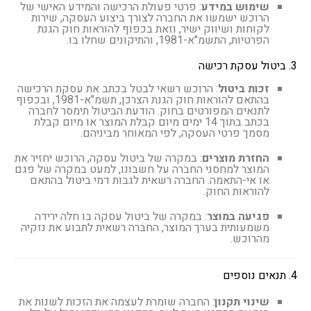
שימוש במידע
: פרטי פעולת הרכישה והמידע האישי של
הרוכש ישמשו את החברה לצורך ביצוע העסקה, שירות
לקוחות ושיווק ישיר, וזאת בכפוף להוראות חוק הגנת
הפרטיות, התשמ"א-1981, והתיקונים שחלו בו.
3. ביטול עסקת רכישה
זכות ביטול
: הרוכש רשאי לבטל בכתב את עסקת הרכישה
בהתאם להוראות חוק הגנת הצרכן, תשמ"א-1981, ובכפוף
לתנאים המפורטים בחוק. הודעת הביטול תימסר לחברה
בכתב בתוך 14 ימים מיום קבלת המוצר או מיום קבלת
מסמך פרטי העסקה, לפי המאוחר מביניהם.
החזרת מוצרים
: במקרה של ביטול עסקה, הרוכש יחזיר את
המוצר למחסני החברה על חשבונו, למעט במקרה של פגם
או אי-התאמה. החברה רשאית לגבות דמי ביטול בהתאם
להוראות החוק.
פגיעה במוצר
: במקרה של ביטול עסקה בו חלה ירידה
משמעותית בערך המוצר, החברה רשאית לתבוע את נזקיה
מהרוכש.
4. תנאים נוספים
שינוי תקנון
: החברה שומרת לעצמה את הזכות לשנות את