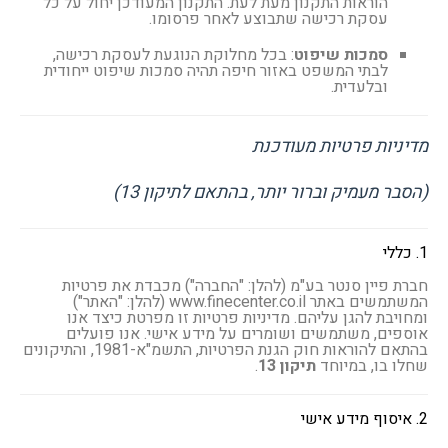
הוראות התקנון מעת לעת. התקנון המעודכן יחול על כל
עסקת רכישה שתבוצע לאחר פרסומו.
סמכות שיפוט
: בכל מחלוקת הנוגעת לעסקת רכישה,
לבתי המשפט באזור חיפה תהיה סמכות שיפוט ייחודית
ובלעדית.
מדיניות פרטיות מעודכנת
(הסבר מעמיק וברור יותר, בהתאם לתיקון 13)
1. כללי
חברת פיין סנטר בע"מ (להלן: "החברה") מכבדת את פרטיות
המשתמשים באתר www.finecenter.co.il (להלן: "האתר")
ומחויבת להגן עליהם. מדיניות פרטיות זו מפרטת כיצד אנו
אוספים, משתמשים ושומרים על מידע אישי. אנו פועלים
בהתאם להוראות חוק הגנת הפרטיות, התשמ"א-1981, והתיקונים
שחלו בו, במיוחד
תיקון 13
.
2. איסוף מידע אישי