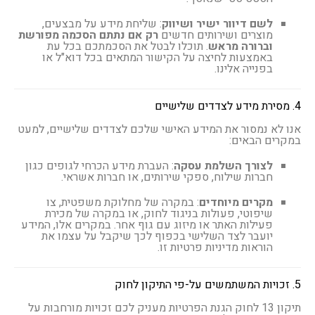
לשם דיוור ישיר ושיווק
: שליחת מידע על מבצעים,
מוצרים ושירותים חדשים
רק אם נתתם הסכמה מפורשת
וברורה מראש
. תוכלו לבטל את הסכמתכם בכל עת
באמצעות לחיצה על הקישור המתאים בכל דוא"ל או
בפנייה אלינו.
4. מסירת מידע לצדדים שלישיים
אנו לא נמסור את המידע האישי שלכם לצדדים שלישיים, למעט
במקרים הבאים:
לצורך השלמת עסקה
: העברת מידע הכרחי לגופים כגון
חברות שילוח, ספקי שירותים, או חברות אשראי.
מקרים מיוחדים
: במקרה של מחלוקת משפטית, צו
שיפוטי, פעולות בניגוד לחוק, או במקרה של מכירת
פעילות האתר או מיזוג עם גוף אחר. במקרים אלו, המידע
יועבר לצד השלישי בכפוף לכך שיקבל על עצמו את
הוראות מדיניות פרטיות זו.
5. זכויות המשתמשים על-פי התיקון לחוק
תיקון 13 לחוק הגנת הפרטיות מעניק לכם זכויות מורחבות על