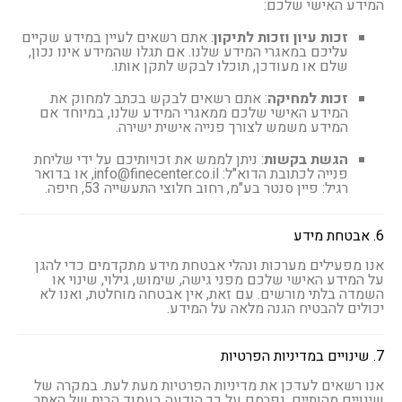
המידע האישי שלכם:
זכות עיון וזכות לתיקון
: אתם רשאים לעיין במידע שקיים
עליכם במאגרי המידע שלנו. אם תגלו שהמידע אינו נכון,
שלם או מעודכן, תוכלו לבקש לתקן אותו.
זכות למחיקה
: אתם רשאים לבקש בכתב למחוק את
המידע האישי שלכם ממאגרי המידע שלנו, במיוחד אם
המידע משמש לצורך פנייה אישית ישירה.
הגשת בקשות
: ניתן לממש את זכויותיכם על ידי שליחת
פנייה לכתובת הדוא"ל: info@finecenter.co.il, או בדואר
רגיל: פיין סנטר בע"מ, רחוב חלוצי התעשייה 53, חיפה.
6. אבטחת מידע
אנו מפעילים מערכות ונהלי אבטחת מידע מתקדמים כדי להגן
על המידע האישי שלכם מפני גישה, שימוש, גילוי, שינוי או
השמדה בלתי מורשים. עם זאת, אין אבטחה מוחלטת, ואנו לא
יכולים להבטיח הגנה מלאה על המידע.
7. שינויים במדיניות הפרטיות
אנו רשאים לעדכן את מדיניות הפרטיות מעת לעת. במקרה של
שינויים מהותיים, נפרסם על כך הודעה בעמוד הבית של האתר.