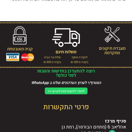
מעבדת תיקונים
קניה מאובטחת
משלוח חינם
מתקדמת
לנקודת איסוף
שליח עד הבית
בקניה מ 399 ₪
בקניה מ 899 ₪
רוצה להתעדכן בחדשות והטבות
לפני כולם?
הצטרף/י לערוץ העדכונים שלנו ב WhatsApp
לחץ/י להצטרפות לערוץ >>
פרטי התקשרות
סניף מרכז
אהליאב 6 (מתחם הבורסה), רמת גן