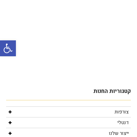
פתח סרגל
צורפות
דנטלי
ייצור שלנו