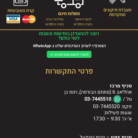
מעבדת תיקונים
קניה מאובטחת
משלוח חינם
מתקדמת
לנקודת איסוף
שליח עד הבית
בקניה מ 399 ₪
בקניה מ 899 ₪
רוצה להתעדכן בחדשות והטבות
לפני כולם?
הצטרף/י לערוץ העדכונים שלנו ב WhatsApp
לחץ/י להצטרפות לערוץ >>
פרטי התקשרות
סניף מרכז
אהליאב 6 (מתחם הבורסה), רמת גן
טל /
:
03-7445510
פקס: 03-7445520
שעות פעילות:
א'-ה': 9:30 – 17:30
סניף צפון
– חנות המפעל