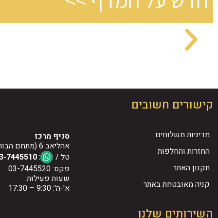
קישורים חשובים
מדיניות משלוחים
סניף מרכז
אהליאב 6 (מתחם הבורסה), רמת גן
החזרות והחלפות
טל /
:
3-7445510
תקנון האתר
פקס: 03-7445520
שעות פעילות:
קניה מאובטחת באתר
א'-ה': 9:30 – 17:30
השירותים שלנו