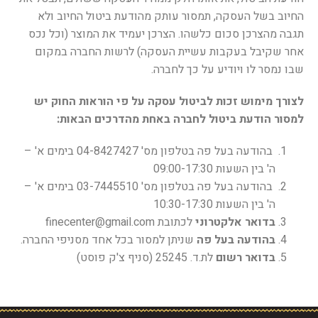
החיוב בשל העסקה, תמסור עותק מהודעת ביטול החיוב ולא
תגבה מהצרכן סכום כלשהו. הצרכן יעמיד את המוצר (וכל נכס
אחר שקיבל בעקבות עשיית העסקה) לרשות החברה במקום
שבו נמסר לו ויודיע על כך לחברה.
לצורך מימוש זכות לביטול עסקה על פי הוראות החוק יש
למסור הודעת ביטול לחברה באחת מהדרכים הבאות:
בהודעה בעל פה בטלפון מס' 04-8427427 בימים א' –
ה' בין השעות 09:00-17:30
בהודעה בעל פה בטלפון מס' 03-7445510 בימים א' –
ה' בין השעות 10:30-17:30
בדואר אלקטרוני
לכתובת finecenter@gmail.com
בהודעה בעל פה
שניתן למסור בכל אחד מסניפי החברה.
בדואר רשום
לת.ד. 25245 (סניף צ'ק פוסט)