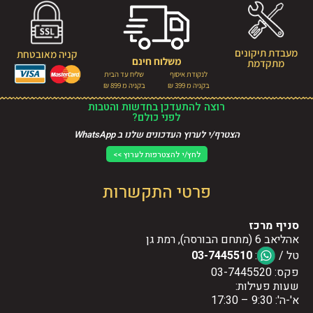
מעבדת תיקונים
קניה מאובטחת
משלוח חינם
מתקדמת
לנקודת איסוף
שליח עד הבית
בקניה מ 399 ₪
בקניה מ 899 ₪
רוצה להתעדכן בחדשות והטבות
לפני כולם?
הצטרף/י לערוץ העדכונים שלנו ב WhatsApp
לחץ/י להצטרפות לערוץ >>
פרטי התקשרות
סניף מרכז
אהליאב 6 (מתחם הבורסה), רמת גן
טל /
:
03-7445510
פקס: 03-7445520
שעות פעילות:
א'-ה': 9:30 – 17:30