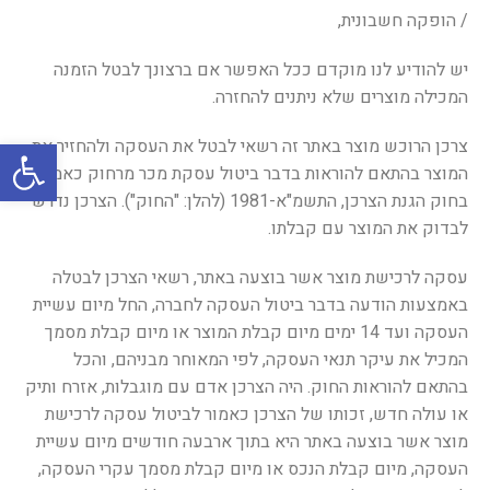
/ הופקה חשבונית,
יש להודיע לנו מוקדם ככל האפשר אם ברצונך לבטל הזמנה
המכילה מוצרים שלא ניתנים להחזרה.
פתח סרגל
צרכן הרוכש מוצר באתר זה רשאי לבטל את העסקה ולהחזיר את
המוצר בהתאם להוראות בדבר ביטול עסקת מכר מרחוק כאמור
בחוק הגנת הצרכן, התשמ"א-1981 (להלן: "החוק"). הצרכן נדרש
לבדוק את המוצר עם קבלתו.
עסקה לרכישת מוצר אשר בוצעה באתר, רשאי הצרכן לבטלה
באמצעות הודעה בדבר ביטול העסקה לחברה, החל מיום עשיית
העסקה ועד 14 ימים מיום קבלת המוצר או מיום קבלת מסמך
המכיל את עיקר תנאי העסקה, לפי המאוחר מבניהם, והכל
בהתאם להוראות החוק. היה הצרכן אדם עם מוגבלות, אזרח ותיק
או עולה חדש, זכותו של הצרכן כאמור לביטול עסקה לרכישת
מוצר אשר בוצעה באתר היא בתוך ארבעה חודשים מיום עשיית
העסקה, מיום קבלת הנכס או מיום קבלת מסמך עקרי העסקה,