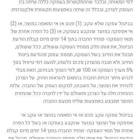
לפי המאוחר, ובלבד שההתקשרות בעסקה כללה שיחה בין
העוסק לצרכן, ובכלל זה שיחה באמצעות תקשורת אלקטרונית.
בביטול עסקה שלא עקב: (1) פגם או אי התאמה במוצר; או (2)
אי אספקה במועד שנקבע בעסקה; או (3) כל הפרה אחרת של
תנאי העסקה- תחזיר החברה בתוך 14 ימים מיום קבלת הודעת
הביטול, את אותו חלק ממחיר העסקה ששולם, ככל ששולם,
תבטל את החיוב בשל העסקה, תמסור עותק מהודעת ביטול
החיוב ולא תגבה מהצרכן סכום כלשהו, למעט דמי טיפול בסך
5% מערך העסקה או 100 ₪, לפי הנמוך מבניהם, וזאת מבלי
לגרוע מיתר זכויות החברה בהתאם להוראות החוק. על הצרכן
להחזיר את המוצר, על חשבונו, למקום העסק של החברה. עלות
ההחזרה חלה על הצרכן ותשולם על ידו לחברה ככל שהחזרת
המוצר תתבצע באמצעות שליח מטעם החברה.
בביטול עסקה עקב פגם או אי התאמה במוצר או עקב אי
אספקה של המוצר במועד שנקבע בעסקה או בשל כל הפרה
אחרת של תנאי העסקה- תחזיר החברה בתוך 14 ימים מיום קבלת
הודעת הביטול, את אותו חלק ממחיר העסקה ששולם, תבטל את